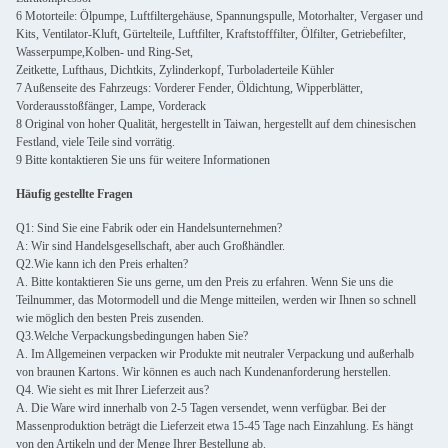
6 Motorteile: Ölpumpe, Luftfiltergehäuse, Spannungspulle, Motorhalter, Vergaser und
Kits, Ventilator-Kluft, Gürtelteile, Luftfilter, Kraftstofffilter, Ölfilter, Getriebefilter,
Wasserpumpe,Kolben- und Ring-Set,
Zeitkette, Lufthaus, Dichtkits, Zylinderkopf, Turboladerteile Kühler
7 Außenseite des Fahrzeugs: Vorderer Fender, Öldichtung, Wipperblätter,
Vorderausstoßfänger, Lampe, Vorderack
8 Original von hoher Qualität, hergestellt in Taiwan, hergestellt auf dem chinesischen
Festland, viele Teile sind vorrätig.
9 Bitte kontaktieren Sie uns für weitere Informationen
Häufig gestellte Fragen
Q1: Sind Sie eine Fabrik oder ein Handelsunternehmen?
A: Wir sind Handelsgesellschaft, aber auch Großhändler.
Q2.Wie kann ich den Preis erhalten?
A. Bitte kontaktieren Sie uns gerne, um den Preis zu erfahren. Wenn Sie uns die
Teilnummer, das Motormodell und die Menge mitteilen, werden wir Ihnen so schnell
wie möglich den besten Preis zusenden.
Q3.Welche Verpackungsbedingungen haben Sie?
A. Im Allgemeinen verpacken wir Produkte mit neutraler Verpackung und außerhalb
von braunen Kartons. Wir können es auch nach Kundenanforderung herstellen.
Q4. Wie sieht es mit Ihrer Lieferzeit aus?
A. Die Ware wird innerhalb von 2-5 Tagen versendet, wenn verfügbar. Bei der
Massenproduktion beträgt die Lieferzeit etwa 15-45 Tage nach Einzahlung. Es hängt
von den Artikeln und der Menge Ihrer Bestellung ab.