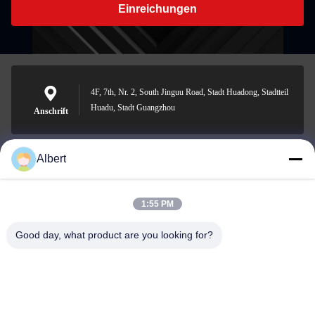
Einreichungen
4F, 7th, Nr. 2, South Jinguu Road, Stadt Huadong, Stadtteil
Huadu, Stadt Guangzhou
Anschrift
Albert
james@yimiautoparts.com
E-Mail-Adresse
1:55 PM
Good day, what product are you looking for?
0086-17820569171
Telefon