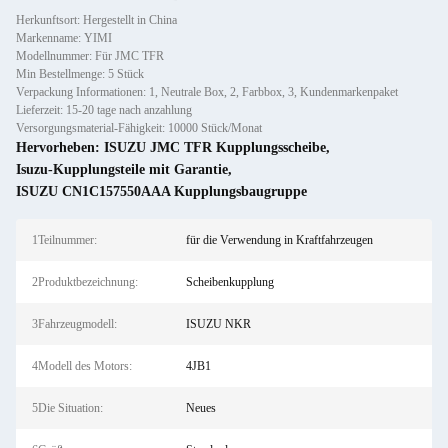
Herkunftsort: Hergestellt in China
Markenname: YIMI
Modellnummer: Für JMC TFR
Min Bestellmenge: 5 Stück
Verpackung Informationen: 1, Neutrale Box, 2, Farbbox, 3, Kundenmarkenpaket
Lieferzeit: 15-20 tage nach anzahlung
Versorgungsmaterial-Fähigkeit: 10000 Stück/Monat
Hervorheben:
ISUZU JMC TFR Kupplungsscheibe
,
Isuzu-Kupplungsteile mit Garantie
,
ISUZU CN1C157550AAA Kupplungsbaugruppe
1Teilnummer:
für die Verwendung in Kraftfahrzeugen
2Produktbezeichnung:
Scheibenkupplung
3Fahrzeugmodell:
ISUZU NKR
4Modell des Motors:
4JB1
5Die Situation:
Neues