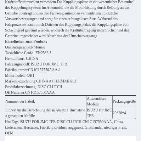
Kraftstoffverbrauch zu verbessern.Die Kupplungsplatte ist ein wesentlicher Bestandteil
des Koppelungssystems im Automobil, die die Motorleistung durch Reibung an das
Getriebe überträgt und so das Fahrzeug antreibt.so vermeidet man plötzliche
Vorwärtsbewegungen und sorgt für einen reibungslosen Start. Während des
Fahrprozesses kann durch Drücken des Kupplungspedals die Kupplungsplatte vom
Schwungrad getrennt werden, wodurch die Kraftübertragung unterbrochen und das
Getriebe umgeschaltet wird,Abschluss des Umschaltvorgangs.
Einzelheiten zum Produkt
Qualitätsgarantie:6 Monate
Tatsächliche Größe: 25*25*3.5
Herkunftsort: CHINA
Fahrzeugmodell: ISUZU FOR JMC TFR
Fabriknummer:CN1C157550AAA-1
Motormodell: 4JB1
Markenbezeichnung:CHINA AFTERMARKET
Produktbezeichnung: DISC CLUTCH
OE Nummer:CN1C157550AAA
Anwendbare
Nummer der Fabrik
Packungsgröße
Modelle
Einheit für die Berechnung der in Absatz 1 Buchstabe
ISUZU für JMC
29*28*4
a genannten Abfälle
TFR
Hot Tags:ISUZU FOR JMC TFR DISC CLUTCH CN1C157550AAA, China,
Lieferanten, Hersteller, Fabrik, individuell angepasst, Großhandel, niedriger Preis,
OEM