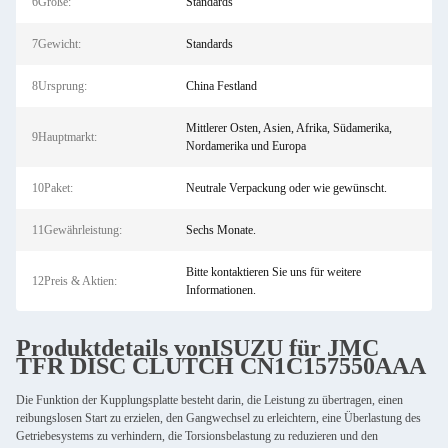
6Größe:
Standards
7Gewicht:
Standards
8Ursprung:
China Festland
Mittlerer Osten, Asien, Afrika, Südamerika,
9Hauptmarkt:
Nordamerika und Europa
10Paket:
Neutrale Verpackung oder wie gewünscht.
11Gewährleistung:
Sechs Monate.
Bitte kontaktieren Sie uns für weitere
12Preis & Aktien:
Informationen.
Produktdetails von
ISUZU für JMC
TFR DISC CLUTCH CN1C157550AAA
Die Funktion der Kupplungsplatte besteht darin, die Leistung zu übertragen, einen
reibungslosen Start zu erzielen, den Gangwechsel zu erleichtern, eine Überlastung des
Getriebesystems zu verhindern, die Torsionsbelastung zu reduzieren und den