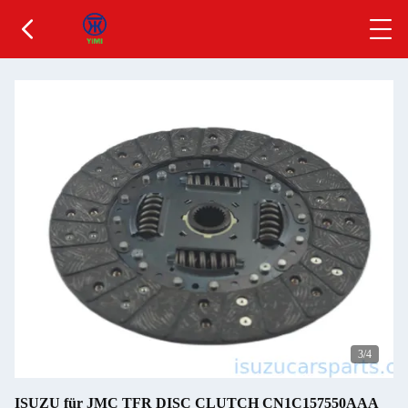
3
/4
ISUZU für JMC TFR DISC CLUTCH CN1C157550AAA