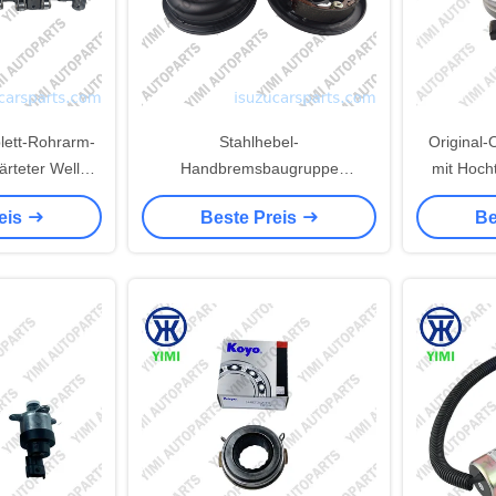
lett-Rohrarm-
Stahlhebel-
Original
rteter Welle
Handbremsbaugruppe
mit Hoch
d präzise
203020008 mit
Doppel-Li
eis
Beste Preis
Be
rarme für J05
Korrosionsschutzbeschichtung
SAN
-Motor
für Daihatsu Delta Direkter
Ersatz-Feststellbremshebel