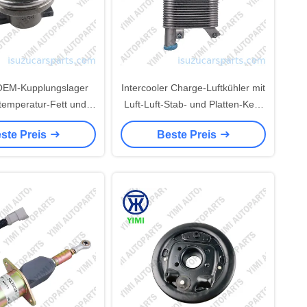
-OEM-Kupplungslager
Intercooler Charge-Luftkühler mit
temperatur-Fett und
Luft-Luft-Stab- und Platten-Kern
ppen-Dichtungen für
und 75% Kühlwirkung für Great
ste Preis
Beste Preis
Y-Truckmischer
Wall Wingle 5 Sport