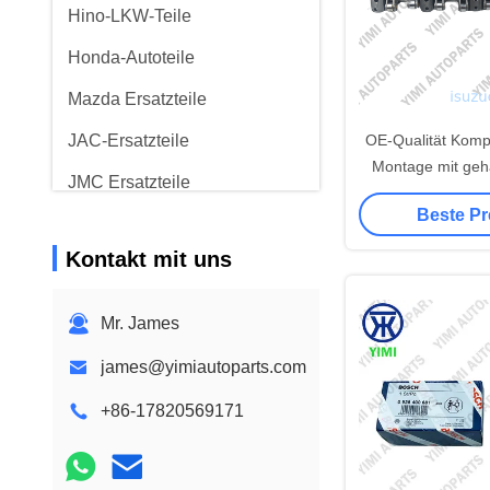
Hino-LKW-Teile
Honda-Autoteile
Mazda Ersatzteile
JAC-Ersatzteile
OE-Qualität Komp
Montage mit gehä
JMC Ersatzteile
HRC 50-55 un
Beste Pr
geschmiedete Roh
Ford-Autoteile
Diesel-Lkw
Kontakt mit uns
Hyundai Autoteile
KIA-Autoteile
Mr. James
andere Autoteile
james@yimiautoparts.com
+86-17820569171