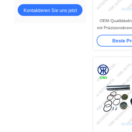
Kontaktieren Sie uns jetzt
OEM-Qualitätsdru
mit Präzisionsbre
für den direkten
Beste Pr
PSA Ford 1.6 HD
Syste