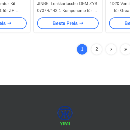
atur-Kit
JINBEI Lenkkartusche OEM ZYB-
4D20 Venti
 für ZF-
0707R/442-1 Komponente für die
für Grea
enbus
Servolenkung
eis
Beste Preis
Be
1
2