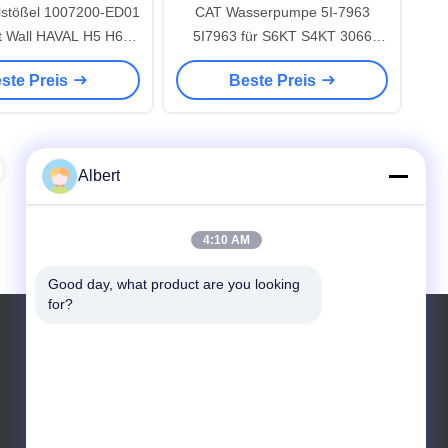
lstößel 1007200-ED01
CAT Wasserpumpe 5I-7963
t Wall HAVAL H5 H6
5I7963 für S6KT S4KT 3066
Dieselmotor
E312 E320 E200B Motor
ste Preis
Beste Preis
Albert
4:10 AM
Good day, what product are you looking 
for?