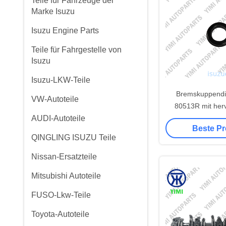
Teile für Fahrzeuge der
Marke Isuzu
Isuzu Engine Parts
Teile für Fahrgestelle von
Isuzu
Isuzu-LKW-Teile
Bremskuppendi
VW-Autoteile
80513R mit her
AUDI-Autoteile
Wärmebeständigke
Beste Pr
DOT 
QINGLING ISUZU Teile
Bremsflüssigkeits
für Hydraulikr
Nissan-Ersatzteile
Mitsubishi Autoteile
FUSO-Lkw-Teile
Toyota-Autoteile