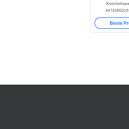
Knöchelrepar
44743850191
Lenkwag
Beste Pr