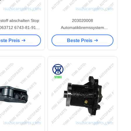
stoff abschalten Stop
203020008
4063712 6743-81-9141
Automatikbremssystem
4 Für 6CT 8.3L Motor
Handbremsmontage für
ste Preis
Beste Preis
 PC350-7 PC360-7
DAIHATSU DELTA LKW
Parkbremse Hebel OE Ersatz für
Nachrüstteile