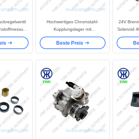
ckregelventil
Hochwertiges Chromstahl-
24V Brenn
nnstoffmessung
Kupplungslager mit
Solenoid 
 Austausch in
korrosionsbeständiger
SA-5030-2
eis
Beste Preis
Be
i Common Rail
Beschichtung und vorgeschmiert
PC300-7
ms
für Great Wall Hover Wingle
2.8TC