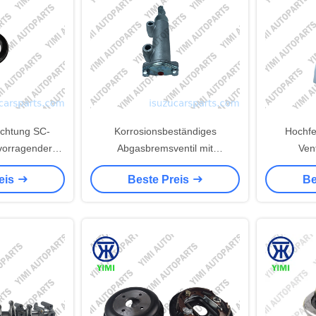
chtung SC-
Korrosionsbeständiges
Hochfes
vorragender
Abgasbremsventil mit
Vent
it und DOT 3,
Doppelflächen für Mitsubishi
Rollenki
eis
Beste Preis
Be
4
6D22 8DC9 8DC10 8DC11 Lkw -
Kompatibil
kompatibilität
OEM-Standard
Tassenstöß
adzylinder
2,