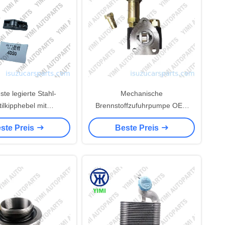
te legierte Stahl-
Mechanische
ilkipphebel mit
Brennstoffzufuhrpumpe OEM
pphebel-Design und
105220-5960 105220-5001 für
ste Preis
Beste Preis
ität mit hydraulischen
den Bagger Komatsu 6D102
eln für Great Wall H6
6D95 PC200-5/6/7
0L Dieselmotor