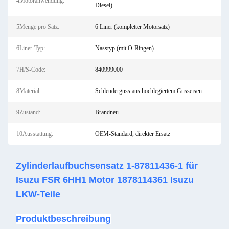
4Motoranwendung:
Diesel)
5Menge pro Satz:
6 Liner (kompletter Motorsatz)
6Liner-Typ:
Nasstyp (mit O-Ringen)
7H/S-Code:
840999000
8Material:
Schleuderguss aus hochlegiertem Gusseisen
9Zustand:
Brandneu
10Ausstattung:
OEM-Standard, direkter Ersatz
Zylinderlaufbuchsensatz 1-87811436-1 für
Isuzu FSR 6HH1 Motor 1878114361 Isuzu
LKW-Teile
Produktbeschreibung