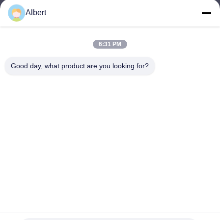
Albert
james@yimiautoparts.com
E-Mail-Adresse
6:31 PM
Good day, what product are you looking for?
0086-17820569171
Telefon
Yimi (Guangzhou) Automotive Parts Co, Ltd