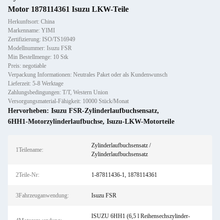
Motor 1878114361 Isuzu LKW-Teile
Herkunftsort: China
Markenname: YIMI
Zertifizierung: ISO/TS16949
Modellnummer: Isuzu FSR
Min Bestellmenge: 10 Stk
Preis: negotiable
Verpackung Informationen: Neutrales Paket oder als Kundenwunsch
Lieferzeit: 5-8 Werktage
Zahlungsbedingungen: T/T, Western Union
Versorgungsmaterial-Fähigkeit: 10000 Stück/Monat
Hervorheben:
Isuzu FSR-Zylinderlaufbuchsensatz
,
6HH1-Motorzylinderlaufbuchse
,
Isuzu-LKW-Motorteile
Zylinderlaufbuchsensatz /
1Teilename:
Zylinderlaufbuchsensatz
2Teile-Nr:
1-87811436-1, 1878114361
3Fahrzeuganwendung:
Isuzu FSR
ISUZU 6HH1 (6,5 l Reihensechszylinder-