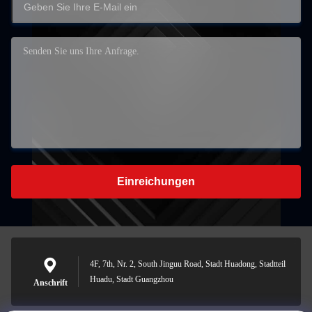
Einreichungen
4F, 7th, Nr. 2, South Jinguu Road, Stadt Huadong, Stadtteil
Huadu, Stadt Guangzhou
Anschrift