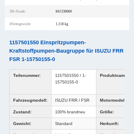
5H-/Scode:
841330000
6Nettogewicht:
1,118 kg
1157501550 Einspritzpumpen-
Kraftstoffpumpen-Baugruppe für ISUZU FRR
FSR 1-15750155-0
Teilenummer:
1157501550 / 1-
Produktname:
15750155-0
Fahrzeugmodell:
ISUZU FRR / FSR
Motormodell:
Zustand:
100% brandneu
Größe:
Gewicht:
Standard
Herkunft: