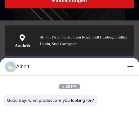
Einreichungen
4F, 7th, Nr. 2, South Jinguu Road, Stadt Huadong, Stadtteil
Huadu, Stadt Guangzhou
Anschrift
Albert
james@yimiautoparts.com
E-Mail-Adresse
6:28 PM
Good day, what product are you looking for?
0086-17820569171
Telefon