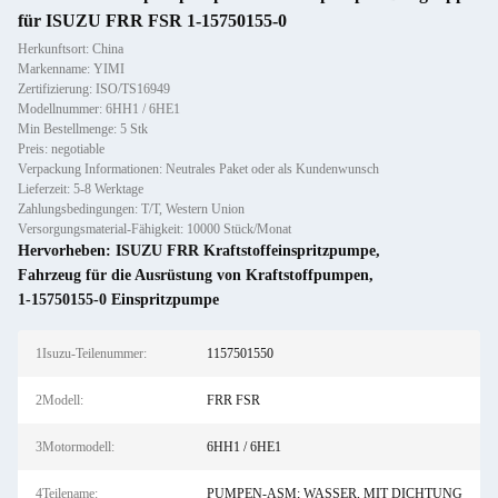
für ISUZU FRR FSR 1-15750155-0
Herkunftsort: China
Markenname: YIMI
Zertifizierung: ISO/TS16949
Modellnummer: 6HH1 / 6HE1
Min Bestellmenge: 5 Stk
Preis: negotiable
Verpackung Informationen: Neutrales Paket oder als Kundenwunsch
Lieferzeit: 5-8 Werktage
Zahlungsbedingungen: T/T, Western Union
Versorgungsmaterial-Fähigkeit: 10000 Stück/Monat
Hervorheben:
ISUZU FRR Kraftstoffeinspritzpumpe
,
Fahrzeug für die Ausrüstung von Kraftstoffpumpen
,
1-15750155-0 Einspritzpumpe
1Isuzu-Teilenummer:
1157501550
2Modell:
FRR FSR
3Motormodell:
6HH1 / 6HE1
4Teilename:
PUMPEN-ASM; WASSER, MIT DICHTUNG