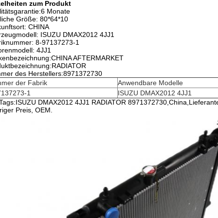
zelheiten zum Produkt
itätsgarantie:6 Monate
liche Größe: 80*64*10
unftsort: CHINA
rzeugmodell: ISUZU DMAX2012 4JJ1
riknummer: 8-97137273-1
renmodell: 4JJ1
kenbezeichnung:CHINA AFTERMARKET
duktbezeichnung:RADIATOR
mer des Herstellers:8971372730
mer der Fabrik
Anwendbare Modelle
7137273-1
ISUZU DMAX2012 4JJ1
Tags:ISUZU DMAX2012 4JJ1 RADIATOR 8971372730,China,Lieferanten, 
riger Preis, OEM.