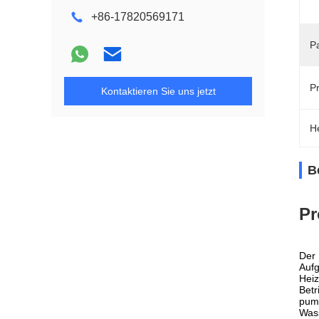
+86-17820569171
P
Pr
Kontaktieren Sie uns jetzt
H
B
Pr
Der 
Aufg
Heiz
Betr
pump
Wass