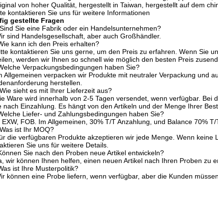
iginal von hoher Qualität, hergestellt in Taiwan, hergestellt auf dem chin
tte kontaktieren Sie uns für weitere Informationen
ig gestellte Fragen
Sind Sie eine Fabrik oder ein Handelsunternehmen?
ir sind Handelsgesellschaft, aber auch Großhändler.
ie kann ich den Preis erhalten?
itte kontaktieren Sie uns gerne, um den Preis zu erfahren. Wenn Sie 
eilen, werden wir Ihnen so schnell wie möglich den besten Preis zusen
Welche Verpackungsbedingungen haben Sie?
m Allgemeinen verpacken wir Produkte mit neutraler Verpackung und 
enanforderung herstellen.
Wie sieht es mit Ihrer Lieferzeit aus?
ie Ware wird innerhalb von 2-5 Tagen versendet, wenn verfügbar. Bei d
 nach Einzahlung. Es hängt von den Artikeln und der Menge Ihrer Best
Welche Liefer- und Zahlungsbedingungen haben Sie?
 EXW, FOB. Im Allgemeinen, 30% T/T Anzahlung, und Balance 70% T/T
Was ist Ihr MOQ?
ür die verfügbaren Produkte akzeptieren wir jede Menge. Wenn keine 
aktieren Sie uns für weitere Details.
önnen Sie nach den Proben neue Artikel entwickeln?
a, wir können Ihnen helfen, einen neuen Artikel nach Ihren Proben zu e
as ist Ihre Musterpolitik?
ir können eine Probe liefern, wenn verfügbar, aber die Kunden müssen