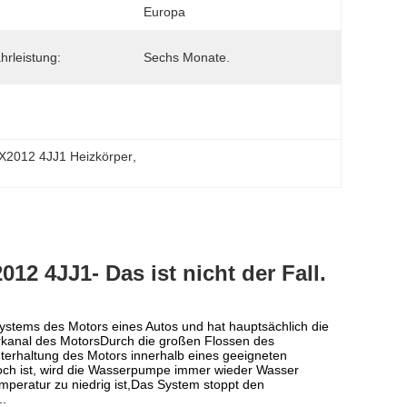
Europa
rleistung:
Sechs Monate.
2012 4JJ1 Heizkörper
, 
012
4JJ1
- Das ist nicht der Fall.
lsystems des Motors eines Autos und hat hauptsächlich die
erkanal des MotorsDurch die großen Flossen des
hterhaltung des Motors innerhalb eines geeigneten
och ist, wird die Wasserpumpe immer wieder Wasser
eratur zu niedrig ist,Das System stoppt den
..