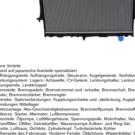
re Vorteile
sind auf japanische Autoteile spezialisiert.
fhängungsteile: Aufhängungshülle, Steuerarm, Kugelgewinde, Stoßdäm
nkungssystem: Lagern, Achswelle, CV-Gelenk, Lenkungshalter, Lenkun
kungsende, Lenkknüppel
remsteile: Bremspadeln, Bremstrommel und -scheibe, Bremsschuh, B
nder, Bremsverstärker, Bremsregler
triebe: Stativverbindungen, Kupplungsscheibe und -abdeckung, Kupplu
indungen Mittellager
ektroanlage: Abs-Geschwindigkeitssensor, Brennstoffpumpe, Brennsto
kerze, Starter, Alternator, Luftkompressor
torteile: Ölpumpe, Luftfiltergehäuse, Spannungspulle, Motorhalter, Vergase
tstofffilter, Ölfilter, Getriebefilter, Wasserpumpe,Kolben- und Ring-Set,
kette, Lufthaus, Dichtkits, Zylinderkopf, Turboladerteile Kühler
ßenseite des Fahrzeugs: Vorderer Fender, Öldichtung, Wipperblätter,