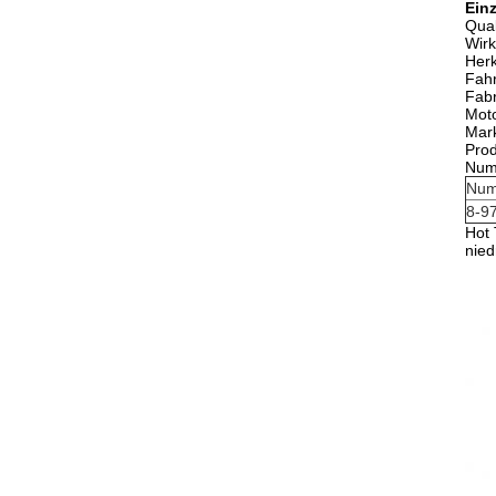
Ein
Qual
Wirk
Herk
Fah
Fab
Moto
Mar
Pro
Num
Num
8-9
Hot 
nied