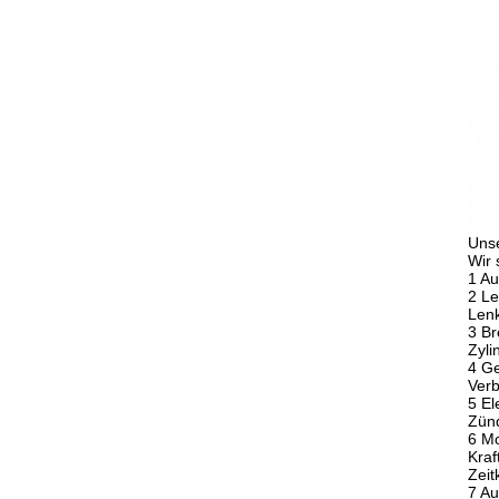
Unse
Wir 
1 Au
2 Le
Len
3 B
Zyli
4 Ge
Verb
5 El
Zünd
6 Mo
Kraf
Zeit
7 Au