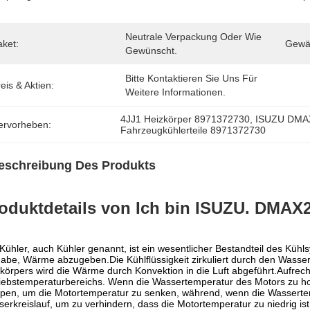
Neutrale Verpackung Oder Wie 
aket:
Gewäh
Gewünscht.
Bitte Kontaktieren Sie Uns Für 
eis & Aktien:
Weitere Informationen.
4JJ1 Heizkörper 8971372730
, 
ISUZU DMAX
ervorheben:
Fahrzeugkühlerteile 8971372730
eschreibung Des Produkts
oduktdetails von
Ich bin ISUZU.
DMAX2
Kühler, auch Kühler genannt, ist ein wesentlicher Bestandteil des Küh
abe, Wärme abzugeben.Die Kühlflüssigkeit zirkuliert durch den Wass
körpers wird die Wärme durch Konvektion in die Luft abgeführt.Aufrec
iebstemperaturbereichs. Wenn die Wassertemperatur des Motors zu h
en, um die Motortemperatur zu senken, während, wenn die Wassertemp
erkreislauf, um zu verhindern, dass die Motortemperatur zu niedrig ist