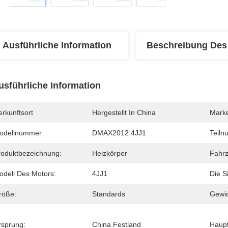
Ausführliche Information
Beschreibung Des
usführliche Information
rkunftsort
Hergestellt In China
Mark
odellnummer
DMAX2012 4JJ1
Teiln
roduktbezeichnung:
Heizkörper
Fahrz
odell Des Motors:
4JJ1
Die Si
röße:
Standards
Gewic
rsprung:
China Festland
Haupt