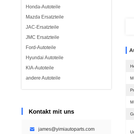
Honda-Autoteile
Mazda Ersatzteile
JAC-Ersatzteile
JMC Ersatzteile
Ford-Autoteile
A
Hyundai Autoteile
He
KIA-Autoteile
andere Autoteile
M
P
M
Kontakt mit uns
G
james@yimiautoparts.com
U