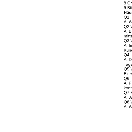
8 Or
9 Bi
Häuf
Q1: 
A: W
Q2.W
A. B
mitt
Q3.
A. I
Kund
Q4. 
A. D
Tage
Q5.
Eine
Q6. 
A: F
kont
Q7.K
A: J
Q8.W
A. W