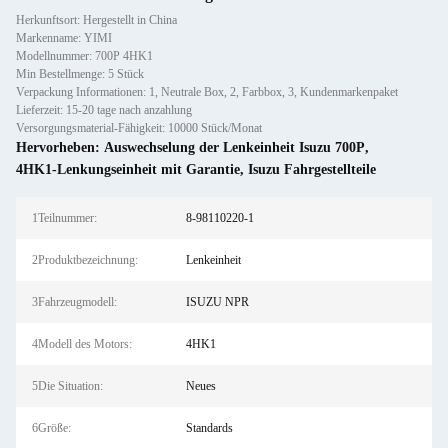
Herkunftsort: Hergestellt in China
Markenname: YIMI
Modellnummer: 700P 4HK1
Min Bestellmenge: 5 Stück
Verpackung Informationen: 1, Neutrale Box, 2, Farbbox, 3, Kundenmarkenpaket
Lieferzeit: 15-20 tage nach anzahlung
Versorgungsmaterial-Fähigkeit: 10000 Stück/Monat
Hervorheben:
Auswechselung der Lenkeinheit Isuzu 700P
,
4HK1-Lenkungseinheit mit Garantie
,
Isuzu Fahrgestellteile
1Teilnummer:
8-98110220-1
2Produktbezeichnung:
Lenkeinheit
3Fahrzeugmodell:
ISUZU NPR
4Modell des Motors:
4HK1
5Die Situation:
Neues
6Größe:
Standards