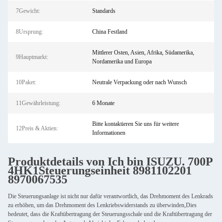
7Gewicht:
Standards
8Ursprung:
China Festland
Mittlerer Osten, Asien, Afrika, Südamerika,
9Hauptmarkt:
Nordamerika und Europa
10Paket:
Neutrale Verpackung oder nach Wunsch
11Gewährleistung:
6 Monate
Bitte kontaktieren Sie uns für weitere
12Preis & Aktien:
Informationen
Produktdetails von
Ich bin ISUZU.
700P
4HK1
Steuerungseinheit 8981102201
8970067535
Die Steuerungsanlage ist nicht nur dafür verantwortlich, das Drehmoment des Lenkrads
zu erhöhen, um das Drehmoment des Lenkriebswiderstands zu überwinden,Dies
bedeutet, dass die Kraftübertragung der Steuerungsschale und die Kraftübertragung der