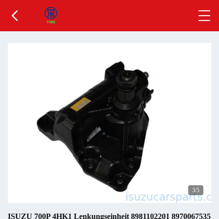
3
/5
ISUZU 700P 4HK1 Lenkungseinheit 8981102201 8970067535