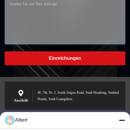
Einreichungen
4F, 7th, Nr. 2, South Jinguu Road, Stadt Huadong, Stadtteil
Huadu, Stadt Guangzhou
Anschrift
Albert
james@yimiautoparts.com