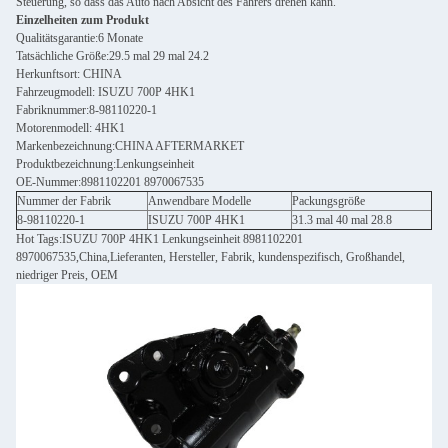
Steuerung, so dass das Auto nach Absicht des Fahrers drehen kann.
Einzelheiten zum Produkt
Qualitätsgarantie:6 Monate
Tatsächliche Größe:29.5 mal 29 mal 24.2
Herkunftsort: CHINA
Fahrzeugmodell: ISUZU 700P 4HK1
Fabriknummer:8-98110220-1
Motorenmodell: 4HK1
Markenbezeichnung:CHINA AFTERMARKET
Produktbezeichnung:Lenkungseinheit
OE-Nummer:8981102201 8970067535
Nummer der Fabrik
Anwendbare Modelle
Packungsgröße
8-98110220-1
ISUZU 700P 4HK1
31.3 mal 40 mal 28.8
Hot Tags:ISUZU 700P 4HK1 Lenkungseinheit 8981102201
8970067535,China,Lieferanten, Hersteller, Fabrik, kundenspezifisch, Großhandel,
niedriger Preis, OEM