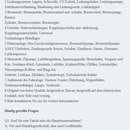
2 Lenkungssystem: Lagern, Achswelle, CV-Gelenk, Lenkungshalter, Lenkungspumpe,
Stabilisatorverbindung, Bindestang und Lenkungsende, Lenkknüppel
3 Bremsteile: Bremspadeln, Bremstrommel und -scheibe, Bremsschuh, Bremsspange,
Bremse
Zylinder, Bremsverstärker, Bremsregler
4 Getriebe: Stativverbindungen, Kupplungsscheibe und -abdeckung,
Kupplungsmastsylinder, Universal
Verbindungen Mittellager
5 Elektroanlage: Abs-Geschwindigkeitssensor, Brennstoffpumpe, Brennstoffpumpe
ASSY, Uhrfedern, Zündungsspule Sensor, Schalter, Zündkerze, Starter, Alternator,
Luftkompressor
6 Motorteile: Ölpumpe, Luftfiltergehäuse, Spannungspulle, Motorhalter, Vergaser und
Kits, Ventilator-Kluft, Gürtelteile, Luftfilter, Kraftstofffilter, Ölfilter, Getriebefilter,
Wasserpumpe,Kolben- und Ring-Set,
Zeitkette, Lufthaus, Dichtkits, Zylinderkopf, Turboladerteile Kühler
7 Außenseite des Fahrzeugs: Vorderer Fender, Öldichtung, Wipperblätter,
Vorderausstoßfänger, Lampe, Vorderack
8 Original von hoher Qualität, hergestellt in Taiwan, hergestellt auf dem chinesischen
Festland, viele Teile sind vorrätig.
9 Bitte kontaktieren Sie uns für weitere Informationen
Häufig gestellte Fragen
Q1: Sind Sie eine Fabrik oder ein Handelsunternehmen?
A: Wir sind Handelsgesellschaft, aber auch Großhändler.