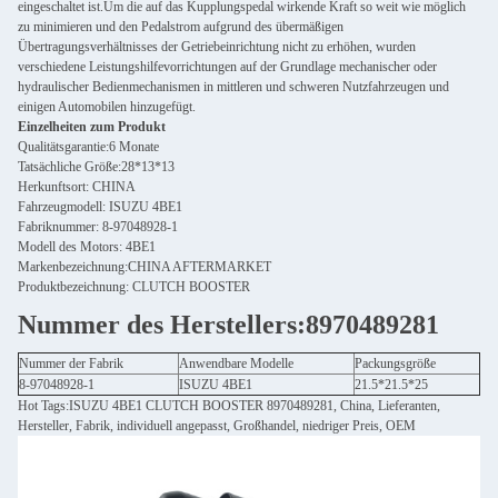
eingeschaltet ist.Um die auf das Kupplungspedal wirkende Kraft so weit wie möglich
zu minimieren und den Pedalstrom aufgrund des übermäßigen
Übertragungsverhältnisses der Getriebeinrichtung nicht zu erhöhen, wurden
verschiedene Leistungshilfevorrichtungen auf der Grundlage mechanischer oder
hydraulischer Bedienmechanismen in mittleren und schweren Nutzfahrzeugen und
einigen Automobilen hinzugefügt.
Einzelheiten zum Produkt
Qualitätsgarantie:6 Monate
Tatsächliche Größe:28*13*13
Herkunftsort: CHINA
Fahrzeugmodell: ISUZU 4BE1
Fabriknummer: 8-97048928-1
Modell des Motors: 4BE1
Markenbezeichnung:CHINA AFTERMARKET
Produktbezeichnung: CLUTCH BOOSTER
Nummer des Herstellers:8970489281
Nummer der Fabrik
Anwendbare Modelle
Packungsgröße
8-97048928-1
ISUZU 4BE1
21.5*21.5*25
Hot Tags:ISUZU 4BE1 CLUTCH BOOSTER 8970489281, China, Lieferanten,
Hersteller, Fabrik, individuell angepasst, Großhandel, niedriger Preis, OEM