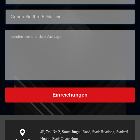
Einreichungen
4F, 7th, Nr. 2, South Jinguu Road, Stadt Huadong, Stadtteil
Huadu, Stadt Guangzhou