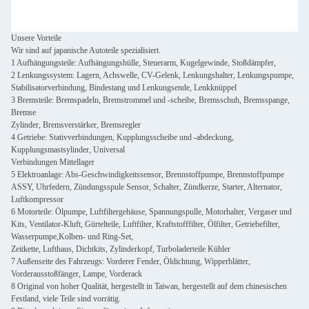
Unsere Vorteile
Wir sind auf japanische Autoteile spezialisiert.
1 Aufhängungsteile: Aufhängungshülle, Steuerarm, Kugelgewinde, Stoßdämpfer,
2 Lenkungssystem: Lagern, Achswelle, CV-Gelenk, Lenkungshalter, Lenkungspumpe,
Stabilisatorverbindung, Bindestang und Lenkungsende, Lenkknüppel
3 Bremsteile: Bremspadeln, Bremstrommel und -scheibe, Bremsschuh, Bremsspange,
Bremse
Zylinder, Bremsverstärker, Bremsregler
4 Getriebe: Stativverbindungen, Kupplungsscheibe und -abdeckung,
Kupplungsmastsylinder, Universal
Verbindungen Mittellager
5 Elektroanlage: Abs-Geschwindigkeitssensor, Brennstoffpumpe, Brennstoffpumpe
ASSY, Uhrfedern, Zündungsspule Sensor, Schalter, Zündkerze, Starter, Alternator,
Luftkompressor
6 Motorteile: Ölpumpe, Luftfiltergehäuse, Spannungspulle, Motorhalter, Vergaser und
Kits, Ventilator-Kluft, Gürtelteile, Luftfilter, Kraftstofffilter, Ölfilter, Getriebefilter,
Wasserpumpe,Kolben- und Ring-Set,
Zeitkette, Lufthaus, Dichtkits, Zylinderkopf, Turboladerteile Kühler
7 Außenseite des Fahrzeugs: Vorderer Fender, Öldichtung, Wipperblätter,
Vorderausstoßfänger, Lampe, Vorderack
8 Original von hoher Qualität, hergestellt in Taiwan, hergestellt auf dem chinesischen
Festland, viele Teile sind vorrätig.