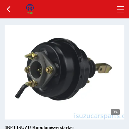
3
/4
4BE1 ISUZU Kupplungsverstärker