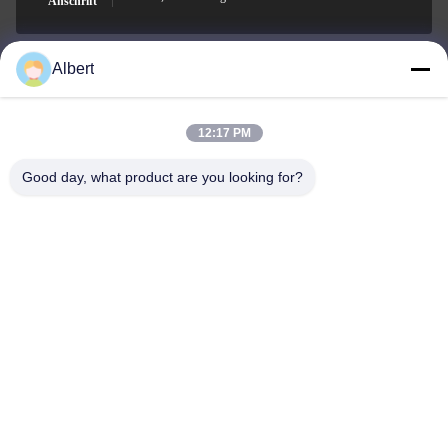
Anschrift
Albert
james@yimiautoparts.com
E-Mail-Adresse
12:17 PM
Good day, what product are you looking for?
0086-17820569171
Telefon
Yimi (Guangzhou) Automotive Parts Co, Ltd