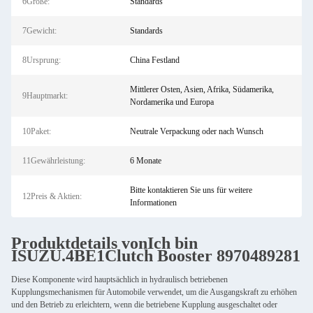
6Größe:
Standards
7Gewicht:
Standards
8Ursprung:
China Festland
Mittlerer Osten, Asien, Afrika, Südamerika,
9Hauptmarkt:
Nordamerika und Europa
10Paket:
Neutrale Verpackung oder nach Wunsch
11Gewährleistung:
6 Monate
Bitte kontaktieren Sie uns für weitere
12Preis & Aktien:
Informationen
Produktdetails von
Ich bin
ISUZU.
4BE1
Clutch Booster 8970489281
Diese Komponente wird hauptsächlich in hydraulisch betriebenen
Kupplungsmechanismen für Automobile verwendet, um die Ausgangskraft zu erhöhen
und den Betrieb zu erleichtern, wenn die betriebene Kupplung ausgeschaltet oder