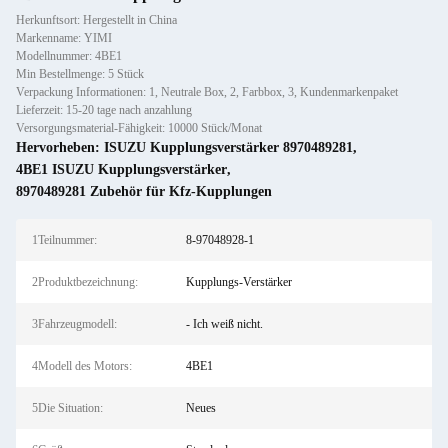
Herkunftsort: Hergestellt in China
Markenname: YIMI
Modellnummer: 4BE1
Min Bestellmenge: 5 Stück
Verpackung Informationen: 1, Neutrale Box, 2, Farbbox, 3, Kundenmarkenpaket
Lieferzeit: 15-20 tage nach anzahlung
Versorgungsmaterial-Fähigkeit: 10000 Stück/Monat
Hervorheben:
ISUZU Kupplungsverstärker 8970489281
,
4BE1 ISUZU Kupplungsverstärker
,
8970489281 Zubehör für Kfz-Kupplungen
1Teilnummer:
8-97048928-1
2Produktbezeichnung:
Kupplungs-Verstärker
3Fahrzeugmodell:
- Ich weiß nicht.
4Modell des Motors:
4BE1
5Die Situation:
Neues