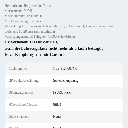
Herkunftsort: Hergestellt in China
Markenname: YIMI
Modellnummer: FSR 6BD1
Min Bestellmenge: 5 Stück
Verpackung Informationen: 1, Neutrale Box, 2, Farbbox, 3, Kundenmarkenpaket
Lieferzeit: 15-20 tage nach anzahlung
Versorgungsmaterial-Fähigkeit: 10000 Stück/Monat
Hervorheben:
Dies ist der Fall
,
wenn die Fahrzeugklasse nicht mehr als 5 km/h beträgt.
,
Isuzu-Kupplungsteile mit Garantie
1Teilnummer:
1 bis 31240674-0
2Produktbezeichnung:
Scheibenkupplung
3Fahrzeugmodell:
ISUZU FSR
4Modell des Motors:
6BD1
5Die Situation:
Neues