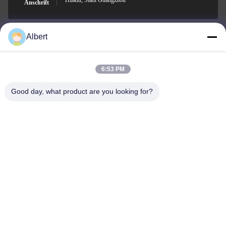
Huadu, Stadt Guangzhou
Anschrift
Albert
james@yimiautoparts.com
E-Mail-Adresse
6:53 PM
Good day, what product are you looking for?
0086-17820569171
Telefon
Yimi (Guangzhou) Automotive Parts Co, Ltd