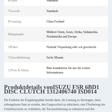
6Größe:
Standards
7Gewicht:
Standards
8Ursprung:
China Festland
Mittlerer Osten, Asien, Afrika, Südamerika,
9Hauptmarkt:
Nordamerika und Europa
10Paket:
Neutrale Verpackung oder wie gewünscht.
11Gewährleistung:
Sechs Monate.
Bitte kontaktieren Sie uns für weitere
12Preis & Aktien:
Informationen.
Produktdetails von
ISUZU FSR 6BD1
DISC CLUTCH 1312406740 ISD014
Die Funktion der Kupplungsplatte besteht darin, die Leistung zu übertragen, einen
reibungslosen Start zu erzielen, den Gangwechsel zu erleichtern, eine Überlastung des
Getriebesystems zu verhindern, die Torsionsbelastung zu reduzieren und den