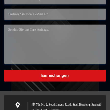
Einreichungen
4F, 7th, Nr. 2, South Jinguu Road, Stadt Huadong, Stadtteil