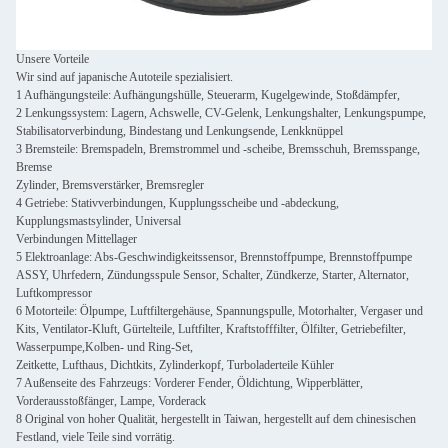
Unsere Vorteile
Wir sind auf japanische Autoteile spezialisiert.
1 Aufhängungsteile: Aufhängungshülle, Steuerarm, Kugelgewinde, Stoßdämpfer,
2 Lenkungssystem: Lagern, Achswelle, CV-Gelenk, Lenkungshalter, Lenkungspumpe,
Stabilisatorverbindung, Bindestang und Lenkungsende, Lenkknüppel
3 Bremsteile: Bremspadeln, Bremstrommel und -scheibe, Bremsschuh, Bremsspange,
Bremse
Zylinder, Bremsverstärker, Bremsregler
4 Getriebe: Stativverbindungen, Kupplungsscheibe und -abdeckung,
Kupplungsmastsylinder, Universal
Verbindungen Mittellager
5 Elektroanlage: Abs-Geschwindigkeitssensor, Brennstoffpumpe, Brennstoffpumpe
ASSY, Uhrfedern, Zündungsspule Sensor, Schalter, Zündkerze, Starter, Alternator,
Luftkompressor
6 Motorteile: Ölpumpe, Luftfiltergehäuse, Spannungspulle, Motorhalter, Vergaser und
Kits, Ventilator-Kluft, Gürtelteile, Luftfilter, Kraftstofffilter, Ölfilter, Getriebefilter,
Wasserpumpe,Kolben- und Ring-Set,
Zeitkette, Lufthaus, Dichtkits, Zylinderkopf, Turboladerteile Kühler
7 Außenseite des Fahrzeugs: Vorderer Fender, Öldichtung, Wipperblätter,
Vorderausstoßfänger, Lampe, Vorderack
8 Original von hoher Qualität, hergestellt in Taiwan, hergestellt auf dem chinesischen
Festland, viele Teile sind vorrätig.