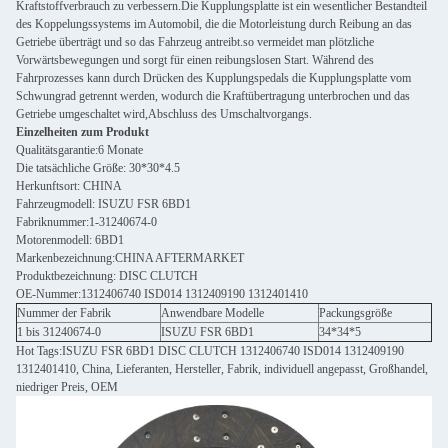
Kraftstoffverbrauch zu verbessern.Die Kupplungsplatte ist ein wesentlicher Bestandteil
des Koppelungssystems im Automobil, die die Motorleistung durch Reibung an das
Getriebe überträgt und so das Fahrzeug antreibt.so vermeidet man plötzliche
Vorwärtsbewegungen und sorgt für einen reibungslosen Start. Während des
Fahrprozesses kann durch Drücken des Kupplungspedals die Kupplungsplatte vom
Schwungrad getrennt werden, wodurch die Kraftübertragung unterbrochen und das
Getriebe umgeschaltet wird,Abschluss des Umschaltvorgangs.
Einzelheiten zum Produkt
Qualitätsgarantie:6 Monate
Die tatsächliche Größe: 30*30*4.5
Herkunftsort: CHINA
Fahrzeugmodell: ISUZU FSR 6BD1
Fabriknummer:1-31240674-0
Motorenmodell: 6BD1
Markenbezeichnung:CHINA AFTERMARKET
Produktbezeichnung: DISC CLUTCH
OE-Nummer:1312406740 ISD014 1312409190 1312401410
Nummer der Fabrik
Anwendbare Modelle
Packungsgröße
1 bis 31240674-0
ISUZU FSR 6BD1
34*34*5
Hot Tags:ISUZU FSR 6BD1 DISC CLUTCH 1312406740 ISD014 1312409190
1312401410, China, Lieferanten, Hersteller, Fabrik, individuell angepasst, Großhandel,
niedriger Preis, OEM