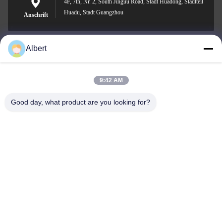
4F, 7th, Nr. 2, South Jinguu Road, Stadt Huadong, Stadtteil
Huadu, Stadt Guangzhou
Anschrift
Albert
james@yimiautoparts.com
E-Mail-Adresse
9:42 AM
Good day, what product are you looking for?
0086-17820569171
Telefon
Yimi (Guangzhou) Automotive Parts Co, Ltd