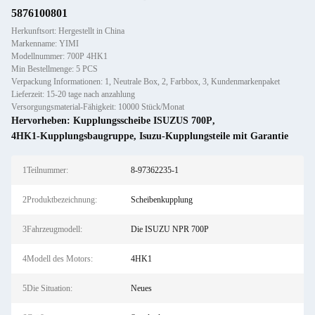
5876100801
Herkunftsort: Hergestellt in China
Markenname: YIMI
Modellnummer: 700P 4HK1
Min Bestellmenge: 5 PCS
Verpackung Informationen: 1, Neutrale Box, 2, Farbbox, 3, Kundenmarkenpaket
Lieferzeit: 15-20 tage nach anzahlung
Versorgungsmaterial-Fähigkeit: 10000 Stück/Monat
Hervorheben:
Kupplungsscheibe ISUZUS 700P
,
4HK1-Kupplungsbaugruppe
,
Isuzu-Kupplungsteile mit Garantie
1Teilnummer:
8-97362235-1
2Produktbezeichnung:
Scheibenkupplung
3Fahrzeugmodell:
Die ISUZU NPR 700P
4Modell des Motors:
4HK1
5Die Situation:
Neues