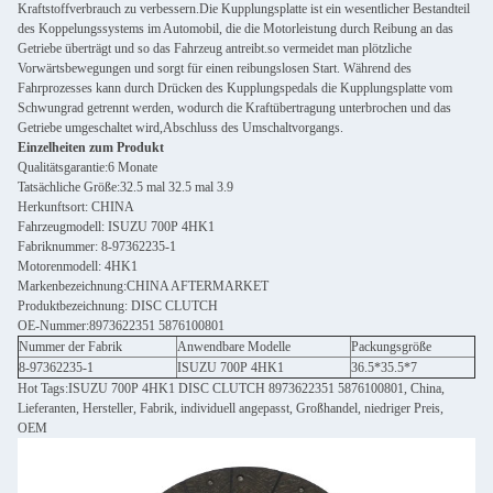
Kraftstoffverbrauch zu verbessern.Die Kupplungsplatte ist ein wesentlicher Bestandteil
des Koppelungssystems im Automobil, die die Motorleistung durch Reibung an das
Getriebe überträgt und so das Fahrzeug antreibt.so vermeidet man plötzliche
Vorwärtsbewegungen und sorgt für einen reibungslosen Start. Während des
Fahrprozesses kann durch Drücken des Kupplungspedals die Kupplungsplatte vom
Schwungrad getrennt werden, wodurch die Kraftübertragung unterbrochen und das
Getriebe umgeschaltet wird,Abschluss des Umschaltvorgangs.
Einzelheiten zum Produkt
Qualitätsgarantie:6 Monate
Tatsächliche Größe:32.5 mal 32.5 mal 3.9
Herkunftsort: CHINA
Fahrzeugmodell: ISUZU 700P 4HK1
Fabriknummer: 8-97362235-1
Motorenmodell: 4HK1
Markenbezeichnung:CHINA AFTERMARKET
Produktbezeichnung: DISC CLUTCH
OE-Nummer:8973622351 5876100801
Nummer der Fabrik
Anwendbare Modelle
Packungsgröße
8-97362235-1
ISUZU 700P 4HK1
36.5*35.5*7
Hot Tags:ISUZU 700P 4HK1 DISC CLUTCH 8973622351 5876100801, China,
Lieferanten, Hersteller, Fabrik, individuell angepasst, Großhandel, niedriger Preis,
OEM