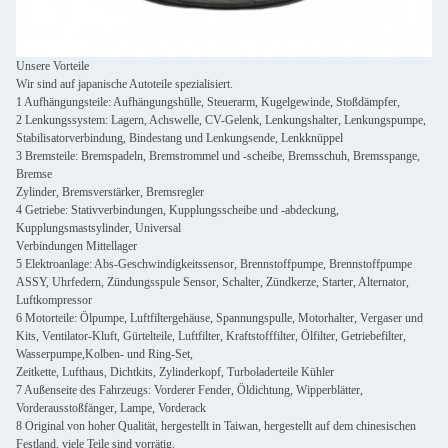
Unsere Vorteile
Wir sind auf japanische Autoteile spezialisiert.
1 Aufhängungsteile: Aufhängungshülle, Steuerarm, Kugelgewinde, Stoßdämpfer,
2 Lenkungssystem: Lagern, Achswelle, CV-Gelenk, Lenkungshalter, Lenkungspumpe,
Stabilisatorverbindung, Bindestang und Lenkungsende, Lenkknüppel
3 Bremsteile: Bremspadeln, Bremstrommel und -scheibe, Bremsschuh, Bremsspange,
Bremse
Zylinder, Bremsverstärker, Bremsregler
4 Getriebe: Stativverbindungen, Kupplungsscheibe und -abdeckung,
Kupplungsmastsylinder, Universal
Verbindungen Mittellager
5 Elektroanlage: Abs-Geschwindigkeitssensor, Brennstoffpumpe, Brennstoffpumpe
ASSY, Uhrfedern, Zündungsspule Sensor, Schalter, Zündkerze, Starter, Alternator,
Luftkompressor
6 Motorteile: Ölpumpe, Luftfiltergehäuse, Spannungspulle, Motorhalter, Vergaser und
Kits, Ventilator-Kluft, Gürtelteile, Luftfilter, Kraftstofffilter, Ölfilter, Getriebefilter,
Wasserpumpe,Kolben- und Ring-Set,
Zeitkette, Lufthaus, Dichtkits, Zylinderkopf, Turboladerteile Kühler
7 Außenseite des Fahrzeugs: Vorderer Fender, Öldichtung, Wipperblätter,
Vorderausstoßfänger, Lampe, Vorderack
8 Original von hoher Qualität, hergestellt in Taiwan, hergestellt auf dem chinesischen
Festland, viele Teile sind vorrätig.