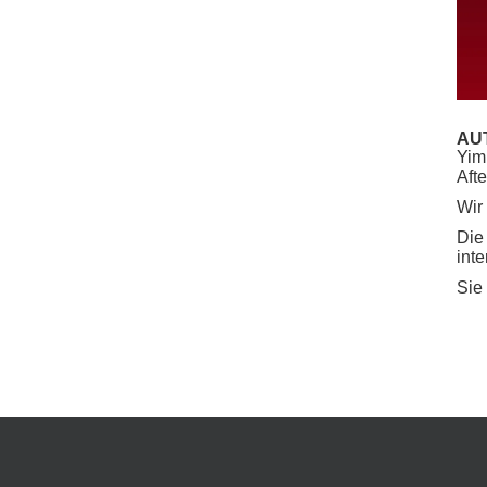
AUT
Yim
Aft
Wir
Die
int
Sie